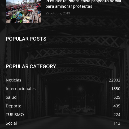
Presidente Piñera envía proyecto social
para aminorar protestas
25 octubre, 2019
POPULAR POSTS
POPULAR CATEGORY
Noticias
22902
Internacionales
1850
Salud
525
Deporte
435
TURISMO
224
Social
113