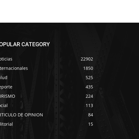
OPULAR CATEGORY
ticias
22902
ternacionales
1850
alud
525
eporte
435
URISMO
224
cial
113
RTICULO DE OPINION
84
itorial
15