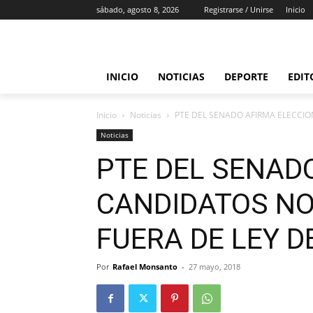
sábado, agosto 8, 2026
Registrarse / Unirse
Inicio
INICIO
NOTICIAS
DEPORTE
EDIT
Inicio
Noticias
PTE DEL SENADO AFIRMA ELECCIO
Noticias
PTE DEL SENAD
CANDIDATOS NO
FUERA DE LEY D
Por
Rafael Monsanto
-
27 mayo, 2018