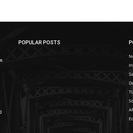
POPULAR POSTS
P
No
on
In
S
D
T
So
A
O
Ed