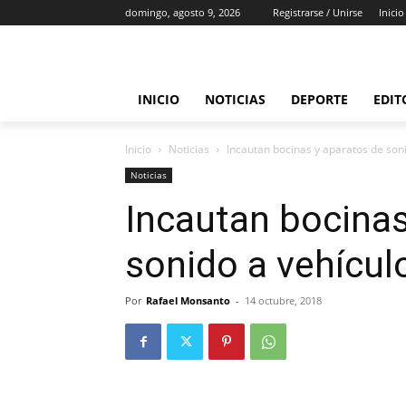
domingo, agosto 9, 2026
Registrarse / Unirse
Inicio
INICIO
NOTICIAS
DEPORTE
EDIT
Inicio
Noticias
Incautan bocinas y aparatos de son
Noticias
Incautan bocinas
sonido a vehícul
Por
Rafael Monsanto
-
14 octubre, 2018