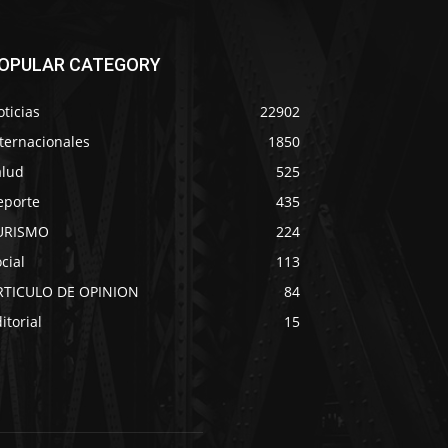
OPULAR CATEGORY
ticias
22902
ternacionales
1850
alud
525
eporte
435
URISMO
224
cial
113
RTICULO DE OPINION
84
itorial
15