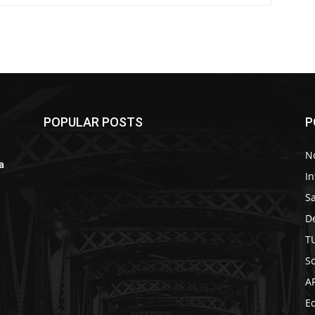
POPULAR POSTS
P
No
a
In
S
D
T
So
A
Ed