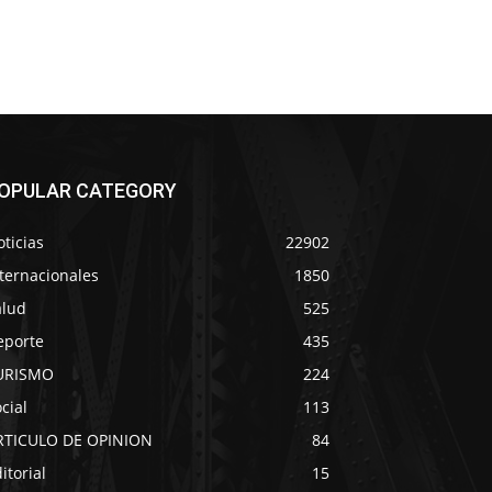
OPULAR CATEGORY
ticias
22902
ternacionales
1850
alud
525
eporte
435
URISMO
224
cial
113
RTICULO DE OPINION
84
itorial
15