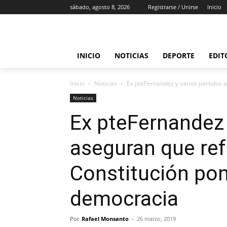
sábado, agosto 8, 2026
Registrarse / Unirse
Inicio
INICIO
NOTICIAS
DEPORTE
EDIT
Inicio
Noticias
Ex pteFernandez y varios partidos a
Noticias
Ex pteFernandez 
aseguran que ref
Constitución pon
democracia
Por
Rafael Monsanto
-
26 marzo, 2019