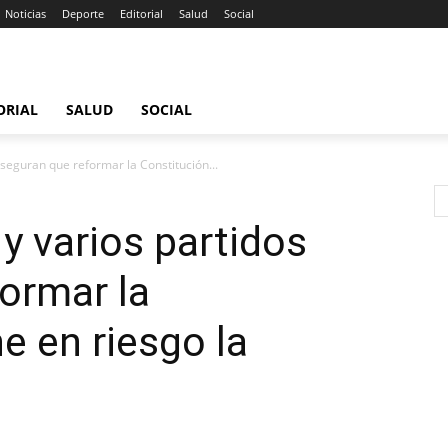
Noticias
Deporte
Editorial
Salud
Social
ORIAL
SALUD
SOCIAL
seguran que reformar la Constitución...
y varios partidos
ormar la
e en riesgo la