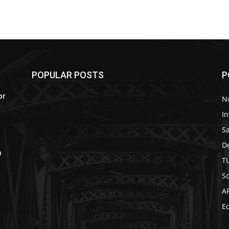
POPULAR POSTS
P
or
No
In
S
D
9
T
So
A
Ed