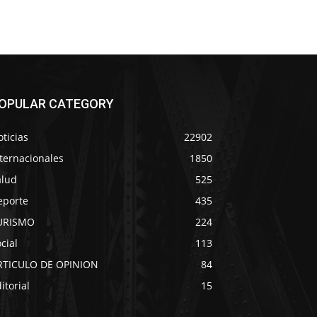
OPULAR CATEGORY
ticias
22902
ternacionales
1850
alud
525
eporte
435
URISMO
224
cial
113
RTICULO DE OPINION
84
itorial
15