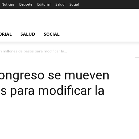
Noticias
Deporte
Editorial
Salud
Social
ORIAL
SALUD
SOCIAL
millones de pesos para modificar la...
Congreso se mueven
s para modificar la