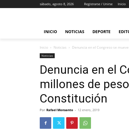
sábado, agosto 8, 2026
Registrarse / Unirse
Inicio
INICIO
NOTICIAS
DEPORTE
EDIT
Inicio
Noticias
Denuncia en el Congreso se mueven 
Noticias
Denuncia en el 
millones de peso
Constitución
Por
Rafael Monsanto
-
12 enero, 2019