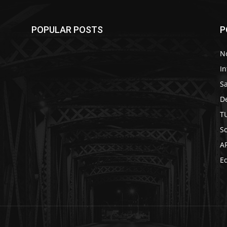
POPULAR POSTS
P
No
In
S
D
,
T
So
A
Ed