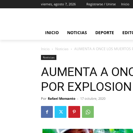
viernes, agosto 7, 2026
Registrarse / Unirse
Inicio
INICIO
NOTICIAS
DEPORTE
EDIT
Inicio
Noticias
AUMENTA A ONCE LOS MUERTOS P
Noticias
AUMENTA A ON
POR EXPLOSION
Por
Rafael Monsanto
-
17 octubre, 2020