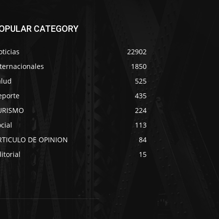
OPULAR CATEGORY
ticias
22902
ternacionales
1850
alud
525
eporte
435
URISMO
224
cial
113
RTICULO DE OPINION
84
itorial
15