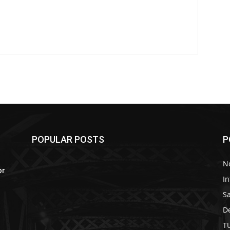
POPULAR POSTS
P
No
or
In
S
D
T