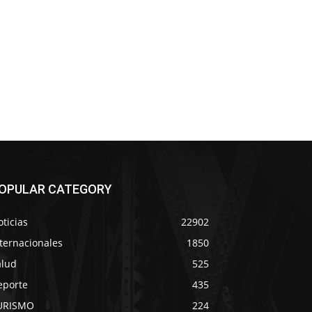
OPULAR CATEGORY
ticias
22902
ternacionales
1850
alud
525
eporte
435
URISMO
224