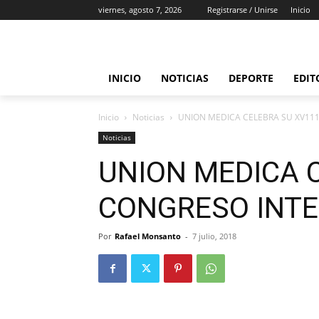
viernes, agosto 7, 2026
Registrarse / Unirse
Inicio
INICIO
NOTICIAS
DEPORTE
EDIT
Inicio
Noticias
UNION MEDICA CELEBRA SU XV11
Noticias
UNION MEDICA 
CONGRESO INT
Por
Rafael Monsanto
-
7 julio, 2018