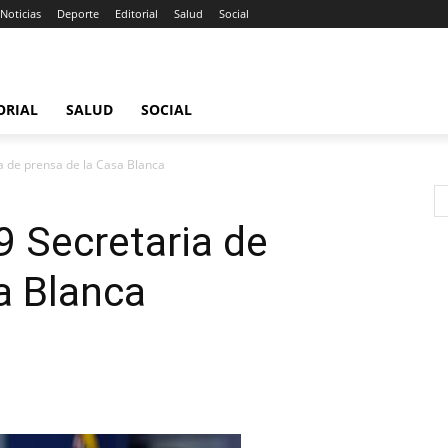
Noticias
Deporte
Editorial
Salud
Social
ORIAL
SALUD
SOCIAL
a de prensa de la Casa Blanca
9 Secretaria de
a Blanca