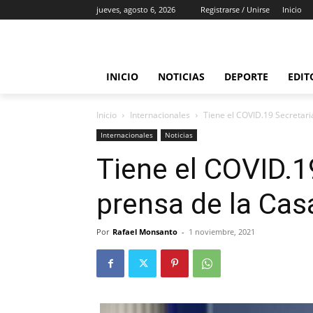
jueves, agosto 6, 2026
Registrarse / Unirse
Inicio
INICIO
NOTICIAS
DEPORTE
EDIT
Inicio
Internacionales
Tiene el COVID.19 Secretari
Internacionales
Noticias
Tiene el COVID.1
prensa de la Cas
Por
Rafael Monsanto
-
1 noviembre, 2021