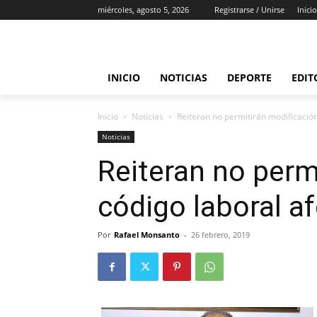
miércoles, agosto 5, 2026
Registrarse / Unirse
Inicio
INICIO
NOTICIAS
DEPORTE
EDIT
Inicio
Noticias
Reiteran no permitirán modificación
Noticias
Reiteran no perm
código laboral a
Por
Rafael Monsanto
-
26 febrero, 2019