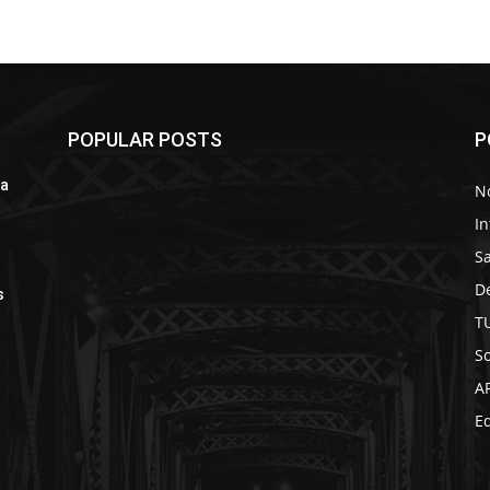
POPULAR POSTS
P
 a
No
In
S
D
s
T
So
A
Ed