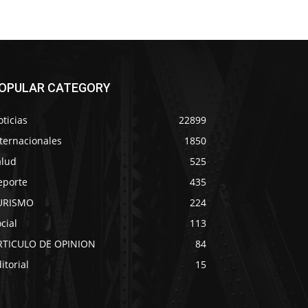
OPULAR CATEGORY
ticias
22899
ternacionales
1850
alud
525
eporte
435
URISMO
224
cial
113
RTICULO DE OPINION
84
itorial
15