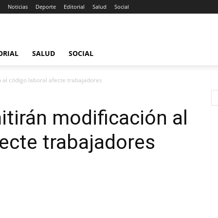
Noticias
Deporte
Editorial
Salud
Social
ORIAL
SALUD
SOCIAL
 al código laboral afecte trabajadores
itirán modificación al
fecte trabajadores