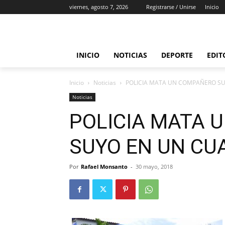
viernes, agosto 7, 2026
Registrarse / Unirse
Inicio
INICIO
NOTICIAS
DEPORTE
EDIT
Inicio
Noticias
POLICIA MATA UN COMPAÑERO SU
Noticias
POLICIA MATA 
SUYO EN UN CU
Por
Rafael Monsanto
-
30 mayo, 2018