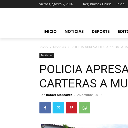
viernes, agosto 7, 2026
Registrarse / Unirse
Inicio
INICIO
NOTICIAS
DEPORTE
EDIT
Inicio
Noticias
POLICIA APRESA DOS ARREBATABA
Noticias
POLICIA APRES
CARTERAS A MU
Por
Rafael Monsanto
-
26 octubre, 2019