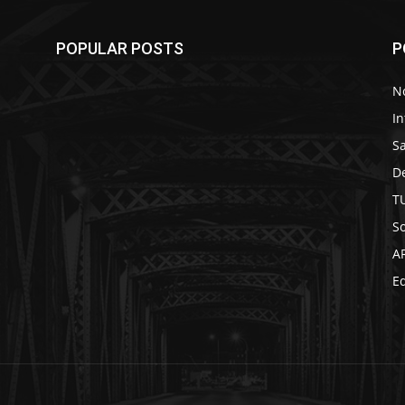
POPULAR POSTS
P
No
In
S
D
T
So
A
Ed