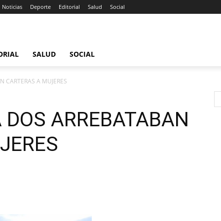
Noticias
Deporte
Editorial
Salud
Social
ORIAL
SALUD
SOCIAL
N CARTERAS A MUJERES
A DOS ARREBATABAN
JERES