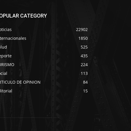
OPULAR CATEGORY
ticias
22902
ternacionales
1850
alud
525
eporte
435
URISMO
224
cial
113
RTICULO DE OPINION
84
itorial
15