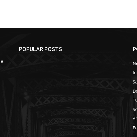
POPULAR POSTS
P
RA
No
In
S
D
T
So
A
Ed