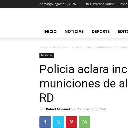
domingo, agosto 9, 2026
Registrarse / Unirse
Inicio
INICIO
NOTICIAS
DEPORTE
EDIT
Inicio
Noticias
Policia aclara incautación de armas 
Noticias
Policia aclara i
municiones de al
RD
Por
Rafael Monsanto
-
29 noviembre, 2020