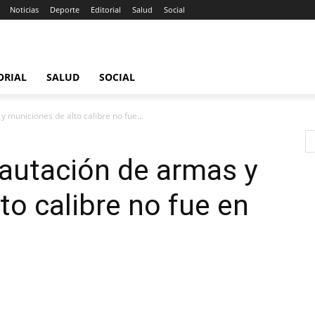
Noticias
Deporte
Editorial
Salud
Social
ORIAL
SALUD
SOCIAL
y municiones de alto calibre no fue...
ncautación de armas y
to calibre no fue en