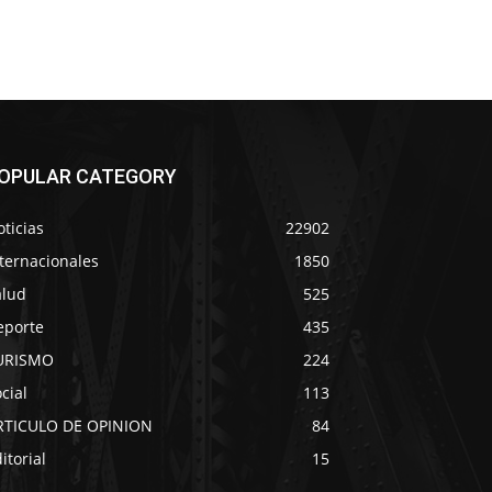
OPULAR CATEGORY
ticias
22902
ternacionales
1850
alud
525
eporte
435
URISMO
224
cial
113
RTICULO DE OPINION
84
itorial
15