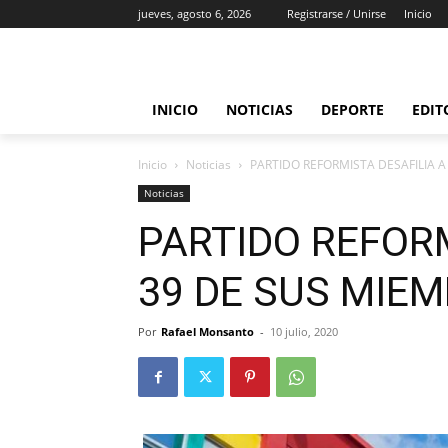
jueves, agosto 6, 2026
Registrarse / Unirse
Inicio
INICIO
NOTICIAS
DEPORTE
EDIT
Inicio
Noticias
PARTIDO REFORMISTA DESAFILIA 
Noticias
PARTIDO REFORM
39 DE SUS MIE
Por
Rafael Monsanto
-
10 julio, 2020