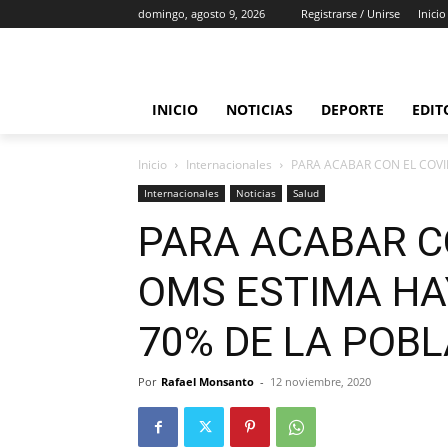
domingo, agosto 9, 2026
Registrarse / Unirse
Inicio
INICIO
NOTICIAS
DEPORTE
EDIT
Inicio
Internacionales
PARA ACABAR CON EL COVI
Internacionales
Noticias
Salud
PARA ACABAR CO
OMS ESTIMA HA
70% DE LA POB
Por
Rafael Monsanto
-
12 noviembre, 2020