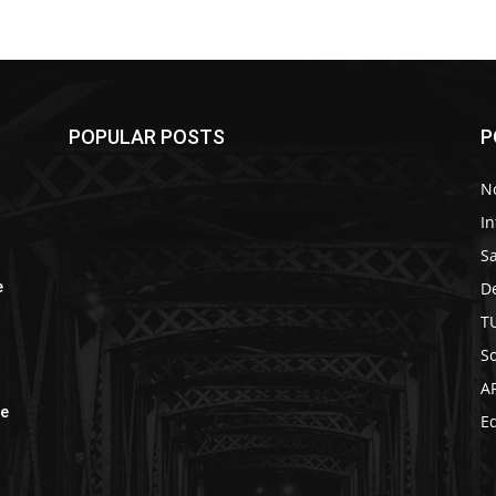
POPULAR POSTS
P
No
In
S
D
e
T
So
A
be
Ed