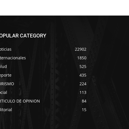
OPULAR CATEGORY
ticias
22902
ternacionales
1850
alud
525
eporte
435
URISMO
224
cial
113
RTICULO DE OPINION
84
itorial
15