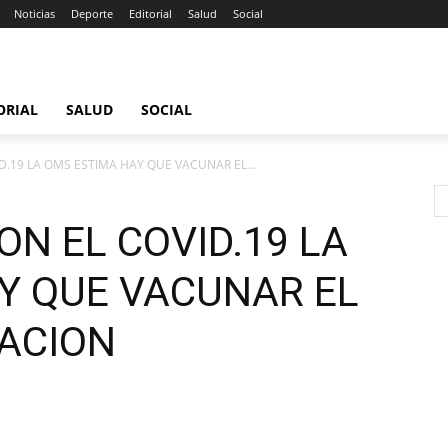
Noticias
Deporte
Editorial
Salud
Social
ORIAL
SALUD
SOCIAL
D.19 LA OMS ESTIMA HAY QUE VACUNAR EL...
N EL COVID.19 LA
Y QUE VACUNAR EL
LACION