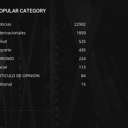
OPULAR CATEGORY
ticias
22902
ternacionales
1850
alud
525
eporte
435
URISMO
224
cial
113
RTICULO DE OPINION
84
itorial
15