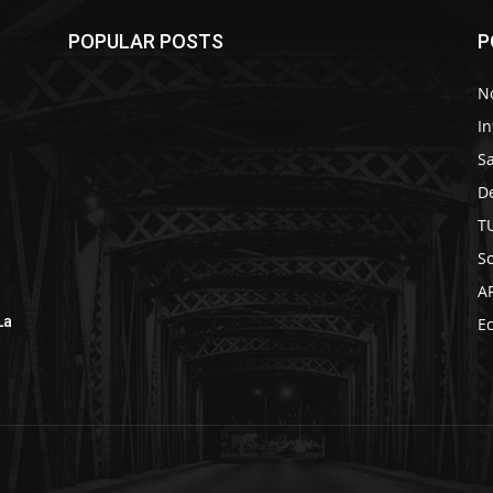
POPULAR POSTS
P
No
In
S
D
T
So
A
La
Ed