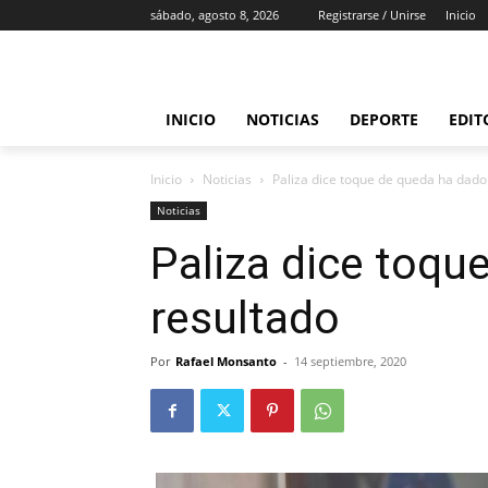
sábado, agosto 8, 2026
Registrarse / Unirse
Inicio
INICIO
NOTICIAS
DEPORTE
EDIT
Inicio
Noticias
Paliza dice toque de queda ha dado
Noticias
Paliza dice toqu
resultado
Por
Rafael Monsanto
-
14 septiembre, 2020