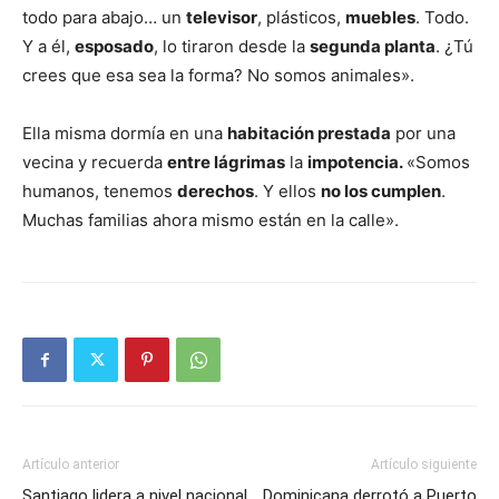
todo para abajo… un
televisor
, plásticos,
muebles
. Todo.
Y a él,
esposado
, lo tiraron desde la
segunda planta
. ¿Tú
crees que esa sea la forma? No somos animales».
Ella misma dormía en una
habitación prestada
por una
vecina y recuerda
entre lágrimas
la
impotencia.
«Somos
humanos, tenemos
derechos
. Y ellos
no los cumplen
.
Muchas familias ahora mismo están en la calle».
Artículo anterior
Artículo siguiente
Santiago lidera a nivel nacional
Dominicana derrotó a Puerto