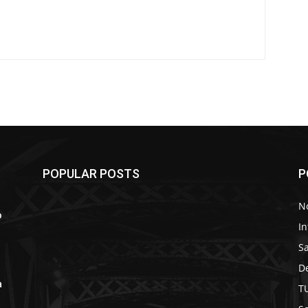
POPULAR POSTS
P
No
o
In
S
D
a
T