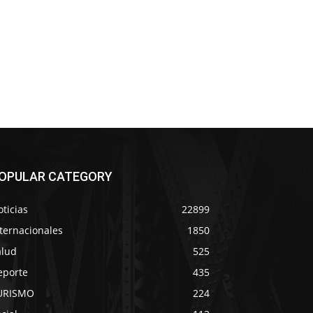
OPULAR CATEGORY
ticias
22899
ternacionales
1850
alud
525
eporte
435
URISMO
224