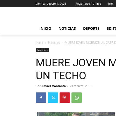
viernes, agosto 7, 2026
Registrarse / Unirse
Inicio
INICIO
NOTICIAS
DEPORTE
EDIT
Inicio
Noticias
MUERE JOVEN MORMON AL CAER 
Noticias
MUERE JOVEN M
UN TECHO
Por
Rafael Monsanto
-
21 febrero, 2019