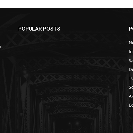
POPULAR POSTS
P
No
r
In
S
D
T
So
A
Ed