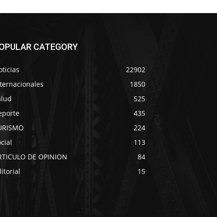
OPULAR CATEGORY
ticias
22902
ternacionales
1850
alud
525
eporte
435
URISMO
224
cial
113
RTICULO DE OPINION
84
itorial
15