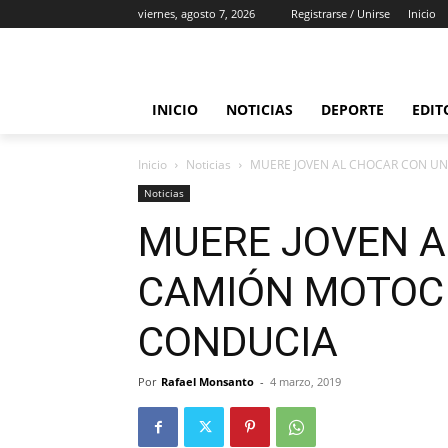
viernes, agosto 7, 2026
Registrarse / Unirse
Inicio
INICIO
NOTICIAS
DEPORTE
EDIT
Inicio
Noticias
MUERE JOVEN AL CHOCAR CON U
Noticias
MUERE JOVEN A
CAMIÓN MOTOC
CONDUCIA
Por
Rafael Monsanto
-
4 marzo, 2019