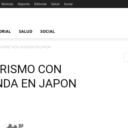
Noticias
Deporte
Editorial
Salud
Social
ORIAL
SALUD
SOCIAL
N APRETADA AGENDA EN JAPON
URISMO CON
NDA EN JAPON