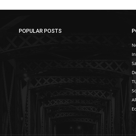
POPULAR POSTS
P
No
In
S
D
T
So
A
Ed