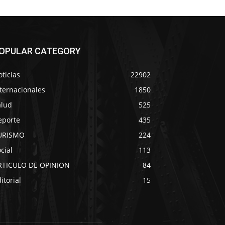
OPULAR CATEGORY
ticias
22902
ternacionales
1850
alud
525
eporte
435
URISMO
224
cial
113
RTICULO DE OPINION
84
itorial
15