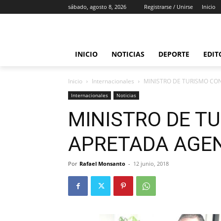
sábado, agosto 8, 2026
Registrarse / Unirse
Inicio
INICIO
NOTICIAS
DEPORTE
EDIT
Inicio
Internacionales
MINISTRO DE TURISMO CO
Internacionales
Noticias
MINISTRO DE T
APRETADA AGE
Por
Rafael Monsanto
-
12 junio, 2018