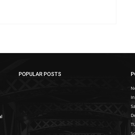
POPULAR POSTS
P
No
In
S
D
al
T
So