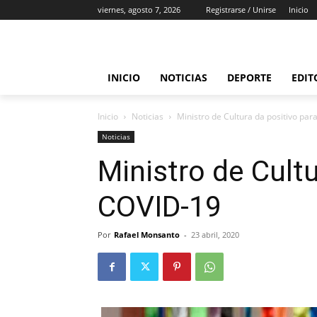
viernes, agosto 7, 2026
Registrarse / Unirse
Inicio
INICIO
NOTICIAS
DEPORTE
EDIT
Inicio
Noticias
Ministro de Cultura da positivo pa
Noticias
Ministro de Cultu
COVID-19
Por
Rafael Monsanto
-
23 abril, 2020