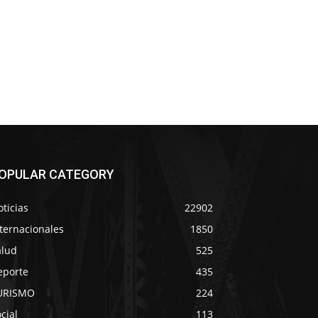
OPULAR CATEGORY
ticias
22902
ternacionales
1850
alud
525
eporte
435
URISMO
224
cial
113