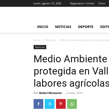
lunes, agosto 10, 2026
Registrarse / Unirse
Inicio
INICIO
NOTICIAS
DEPORTE
EDIT
Inicio
Noticias
Medio Ambiente afirma zona protegi
Noticias
Medio Ambiente 
protegida en Val
labores agrícola
Por
Rafael Monsanto
-
2 enero, 2019