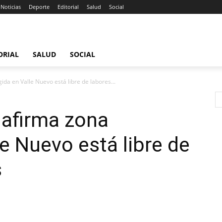
Noticias
Deporte
Editorial
Salud
Social
ORIAL
SALUD
SOCIAL
da en Valle Nuevo está libre de labores...
afirma zona
le Nuevo está libre de
s