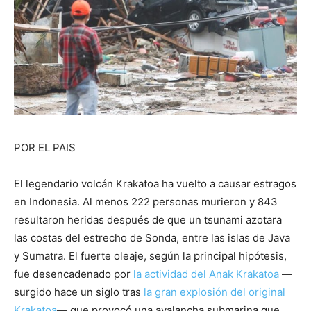
POR EL PAIS
El legendario volcán Krakatoa ha vuelto a causar estragos
en Indonesia. Al menos 222 personas murieron y 843
resultaron heridas después de que un tsunami azotara
las costas del estrecho de Sonda, entre las islas de Java
y Sumatra. El fuerte oleaje, según la principal hipótesis,
fue desencadenado por
la actividad del Anak Krakatoa
—
surgido hace un siglo tras
la gran explosión del original
Krakatoa
— que provocó una avalancha submarina que