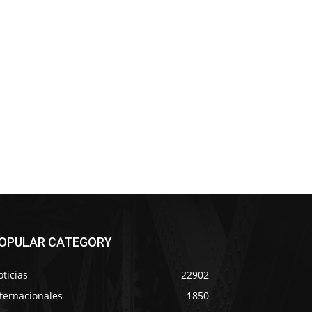
OPULAR CATEGORY
ticias
22902
ternacionales
1850