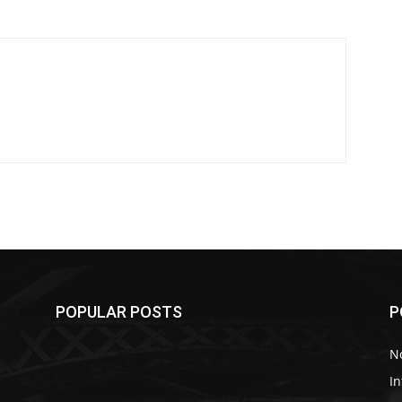
POPULAR POSTS
P
No
In