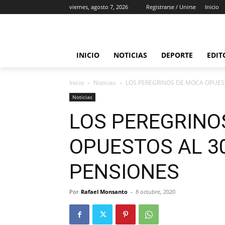
viernes, agosto 7, 2026
Registrarse / Unirse
Inicio
INICIO
NOTICIAS
DEPORTE
EDIT
Inicio
Noticias
LOS PEREGRINOS DE MOCA OPUES
Noticias
LOS PEREGRINO
OPUESTOS AL 3
PENSIONES
Por
Rafael Monsanto
-
8 octubre, 2020