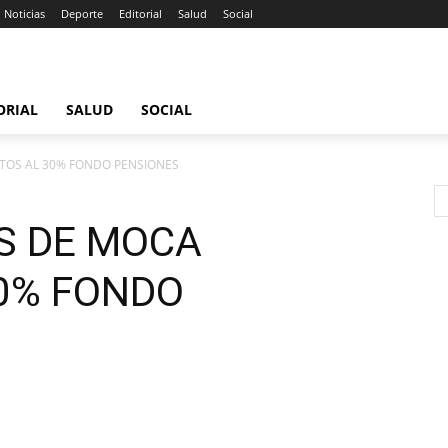
Noticias
Deporte
Editorial
Salud
Social
ORIAL
SALUD
SOCIAL
TOS AL 30% FONDO PENSIONES
S DE MOCA
0% FONDO