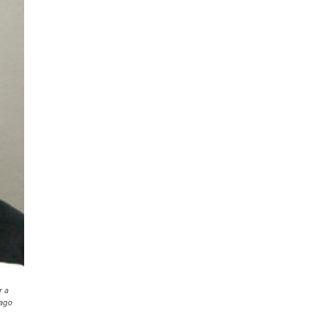
r a
cago