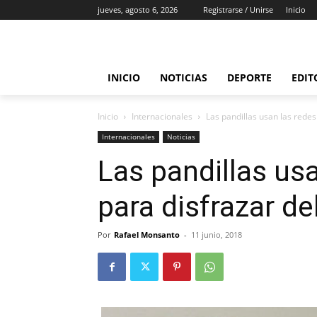
jueves, agosto 6, 2026
Registrarse / Unirse
Inicio
INICIO
NOTICIAS
DEPORTE
EDIT
Inicio
Internacionales
Las pandillas usan las redes
Internacionales
Noticias
Las pandillas usa
para disfrazar de
Por
Rafael Monsanto
-
11 junio, 2018