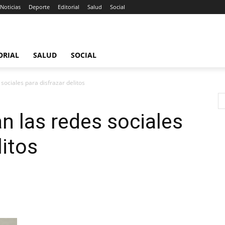
Noticias
Deporte
Editorial
Salud
Social
ORIAL
SALUD
SOCIAL
 sociales para disfrazar delitos
n las redes sociales
litos