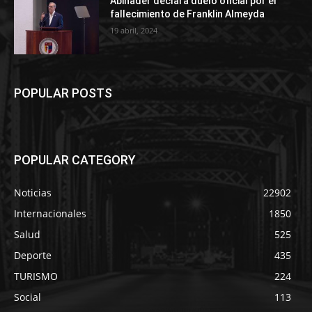
Abinader declara duelo oficial por el
fallecimiento de Franklin Almeyda
19 abril, 2024
POPULAR POSTS
POPULAR CATEGORY
Noticias
22902
Internacionales
1850
Salud
525
Deporte
435
TURISMO
224
Social
113