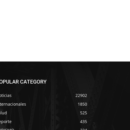
OPULAR CATEGORY
ticias
22902
ternacionales
1850
alud
525
eporte
435