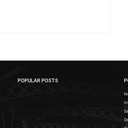
POPULAR POSTS
P
No
In
S
D