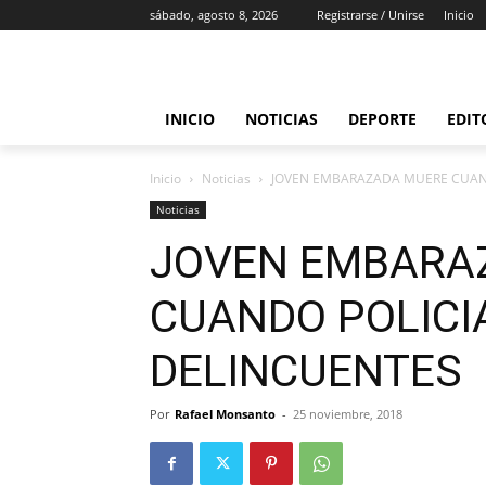
sábado, agosto 8, 2026
Registrarse / Unirse
Inicio
INICIO
NOTICIAS
DEPORTE
EDIT
Inicio
Noticias
JOVEN EMBARAZADA MUERE CUAN
Noticias
JOVEN EMBARA
CUANDO POLICI
DELINCUENTES
Por
Rafael Monsanto
-
25 noviembre, 2018