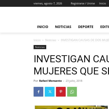
viernes, agosto 7, 2026
Registrarse / Unirse
Inicio
INICIO
NOTICIAS
DEPORTE
EDIT
Inicio
Noticias
INVESTIGAN CAUSAS DE DOS MUJ
Noticias
INVESTIGAN CA
MUJERES QUE 
Por
Rafael Monsanto
-
23 julio, 2018