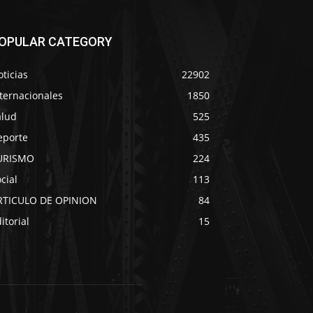
OPULAR CATEGORY
ticias
22902
ternacionales
1850
alud
525
eporte
435
URISMO
224
cial
113
RTICULO DE OPINION
84
itorial
15