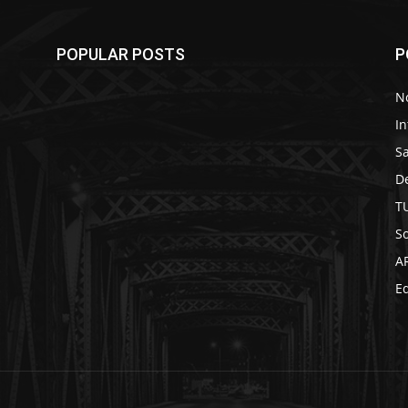
POPULAR POSTS
P
No
In
S
D
T
So
A
Ed