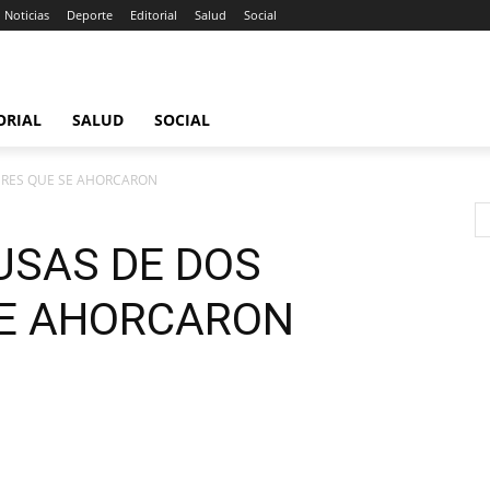
Noticias
Deporte
Editorial
Salud
Social
ORIAL
SALUD
SOCIAL
ERES QUE SE AHORCARON
USAS DE DOS
SE AHORCARON