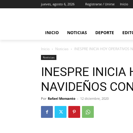
jueves, agosto 6, 2026
Registrarse / Unirse
Inicio
INICIO
NOTICIAS
DEPORTE
EDIT
Inicio
Noticias
INESPRE INICIA HOY OPERATIVOS
Noticias
INESPRE INICIA
NAVIDEÑOS CON
Por
Rafael Monsanto
-
12 diciembre, 2020