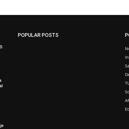
POPULAR POSTS
P
S
No
In
S
D
a
T
al
So
A
Ed
je