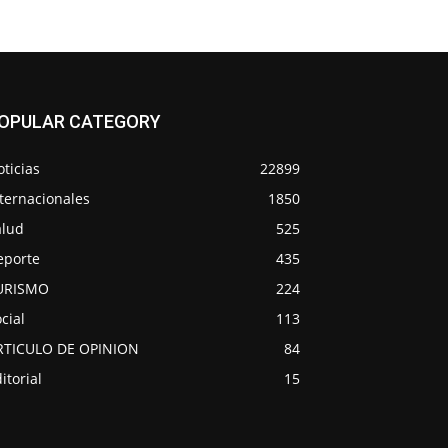
OPULAR CATEGORY
ticias
22899
ternacionales
1850
alud
525
eporte
435
URISMO
224
cial
113
RTICULO DE OPINION
84
itorial
15