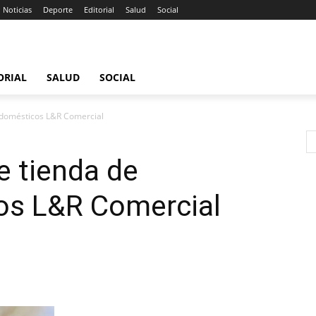
Noticias
Deporte
Editorial
Salud
Social
ORIAL
SALUD
SOCIAL
rodomésticos L&R Comercial
e tienda de
os L&R Comercial