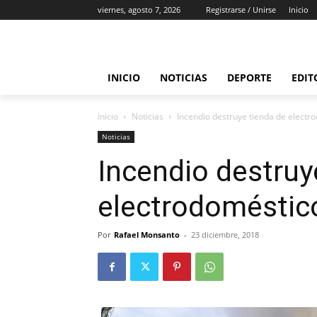
viernes, agosto 7, 2026
Registrarse / Unirse
Inicio
INICIO
NOTICIAS
DEPORTE
EDIT
Inicio
Noticias
Incendio destruye tienda de elect
Noticias
Incendio destruy
electrodoméstic
Por
Rafael Monsanto
-
23 diciembre, 2018