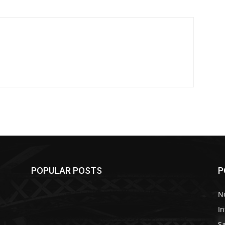
POPULAR POSTS
P
No
In
S