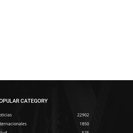
OPULAR CATEGORY
ticias
22902
ternacionales
1850
alud
525