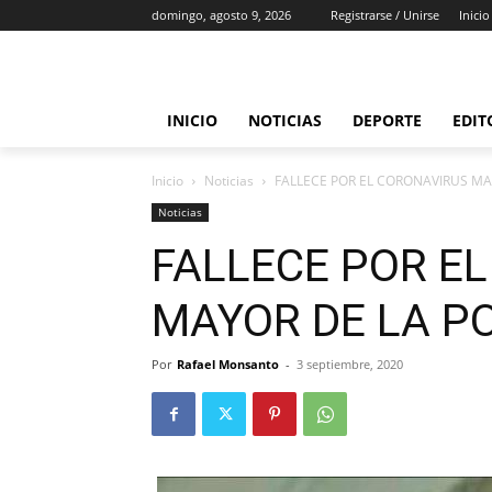
domingo, agosto 9, 2026
Registrarse / Unirse
Inicio
INICIO
NOTICIAS
DEPORTE
EDIT
Inicio
Noticias
FALLECE POR EL CORONAVIRUS MA
Noticias
FALLECE POR E
MAYOR DE LA PO
Por
Rafael Monsanto
-
3 septiembre, 2020