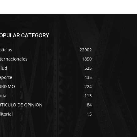
OPULAR CATEGORY
ticias
22902
ternacionales
1850
alud
525
eporte
435
URISMO
224
cial
113
RTICULO DE OPINION
84
itorial
15