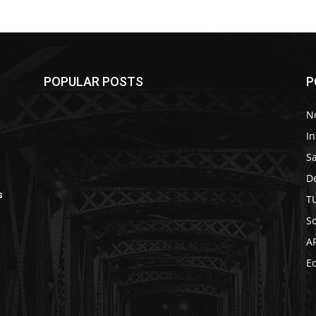
POPULAR POSTS
P
No
In
S
D
s
T
So
A
Ed