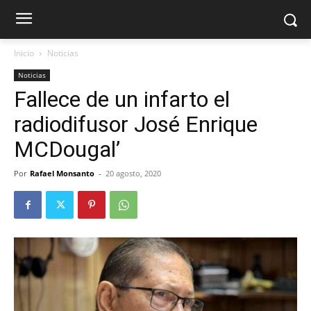
Inicio
Noticias
Noticias
Fallece de un infarto el
radiodifusor José Enrique
MCDougal’
Por
Rafael Monsanto
-
20 agosto, 2020