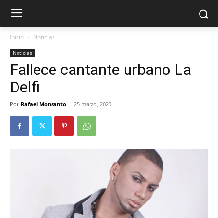
Inicio
Noticias
Noticias
Fallece cantante urbano La
Delfi
Por
Rafael Monsanto
-
25 marzo, 2020