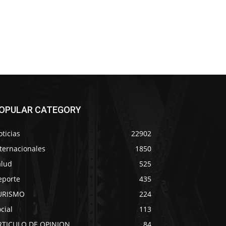
OPULAR CATEGORY
ticias
22902
ternacionales
1850
alud
525
eporte
435
URISMO
224
cial
113
RTICULO DE OPINION
84