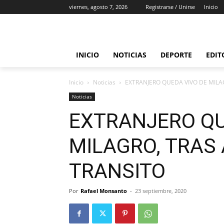
viernes, agosto 7, 2026
Registrarse / Unirse
Inicio
INICIO
NOTICIAS
DEPORTE
EDIT
Inicio
Noticias
EXTRANJERO QUEDA VIVO DE MILA
Noticias
EXTRANJERO QU
MILAGRO, TRAS
TRANSITO
Por
Rafael Monsanto
-
23 septiembre, 2020