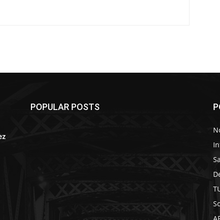
POPULAR POSTS
P
No
ez
In
S
D
T
So
A