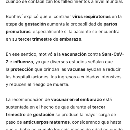
cuando se contabilizan los fallecimientos a nivel mundial.
Bonheví explicó que el contraer
virus respiratorios
en la
etapa de
gestación
aumenta la probabilidad de
partos
prematuros
, especialmente si la paciente se encuentra
en su
tercer trimestre
de
embarazo
.
En ese sentido, motivó a la
vacunación
contra
Sars-CoV-
2
e
influenza
, ya que diversos estudios señalan que
la
protección
que brindan las
vacunas
ayudan a reducir
las hospitalizaciones, los ingresos a cuidados intensivos
y reducen el riesgo de muerte.
La recomendación de
vacunar en el embarazo
está
sustentada en el hecho de que durante el
tercer
trimestre
de
gestación
se produce la mayor carga de
paso de
anticuerpos maternos
, considerando que hasta
que el bebé no cumple los seis meses de edad no puede