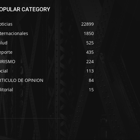
OPULAR CATEGORY
ticias
22899
ternacionales
1850
alud
525
eporte
435
URISMO
224
cial
113
RTICULO DE OPINION
84
itorial
15