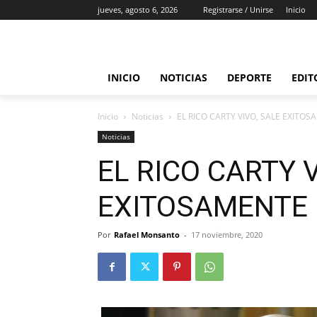
jueves, agosto 6, 2026
Registrarse / Unirse
Inicio
INICIO
NOTICIAS
DEPORTE
EDIT
Inicio
Noticias
EL RICO CARTY VIVO, SALE EXITO
Noticias
EL RICO CARTY V
EXITOSAMENTE 
Por
Rafael Monsanto
-
17 noviembre, 2020