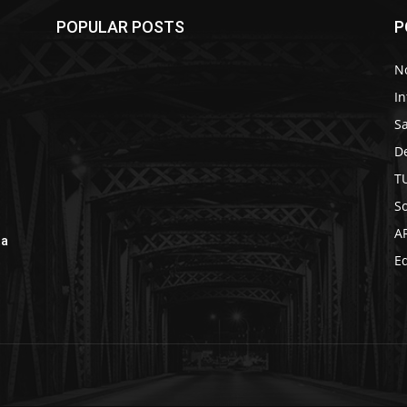
POPULAR POSTS
P
No
In
S
D
T
So
A
ta
Ed