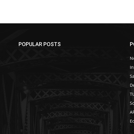
POPULAR POSTS
P
a
No
In
S
D
T
So
A
Ed