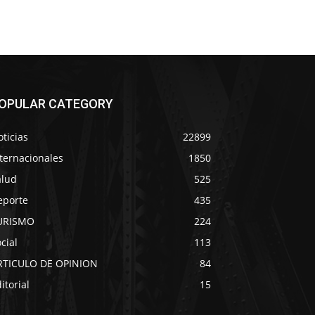
OPULAR CATEGORY
ticias
22899
ternacionales
1850
alud
525
eporte
435
URISMO
224
cial
113
RTICULO DE OPINION
84
itorial
15