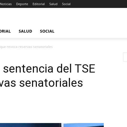
Noticias
Deporte
Editorial
Salud
Social
ORIAL
SALUD
SOCIAL
 que revoca reservas senatoriales
 sentencia del TSE
vas senatoriales