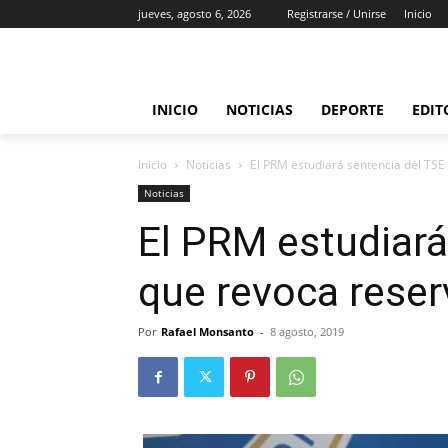
jueves, agosto 6, 2026
Registrarse / Unirse
Inicio
INICIO
NOTICIAS
DEPORTE
EDIT
Inicio
Noticias
El PRM estudiará sentencia del TSE
Noticias
El PRM estudiará
que revoca reser
Por
Rafael Monsanto
-
8 agosto, 2019