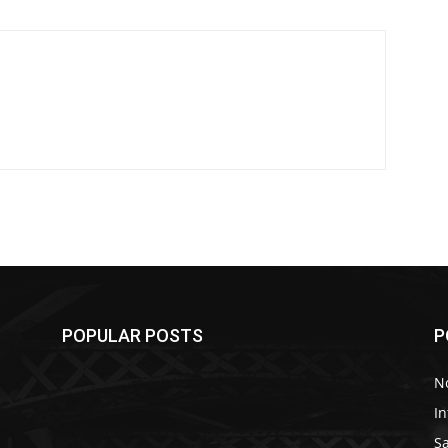
POPULAR POSTS
P
y
No
In
S