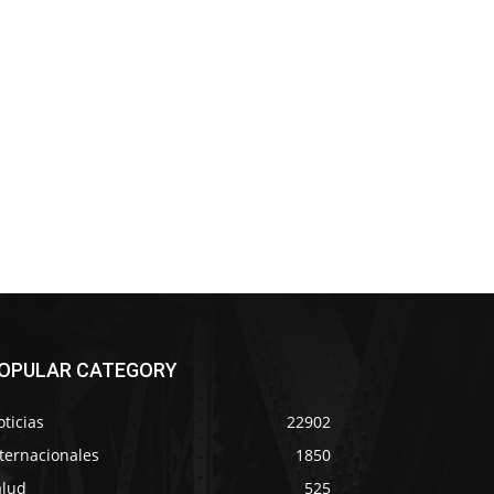
OPULAR CATEGORY
ticias
22902
ternacionales
1850
alud
525