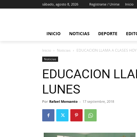
sábado, agosto 8, 2026
Registrarse / Unirse
Inicio
INICIO
NOTICIAS
DEPORTE
EDIT
Inicio
Noticias
EDUCACION LLAMA A CLASES HOY
Noticias
EDUCACION LLA
LUNES
Por
Rafael Monsanto
-
17 septiembre, 2018