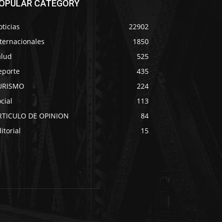
OPULAR CATEGORY
ticias
22902
ternacionales
1850
alud
525
eporte
435
URISMO
224
cial
113
RTICULO DE OPINION
84
itorial
15