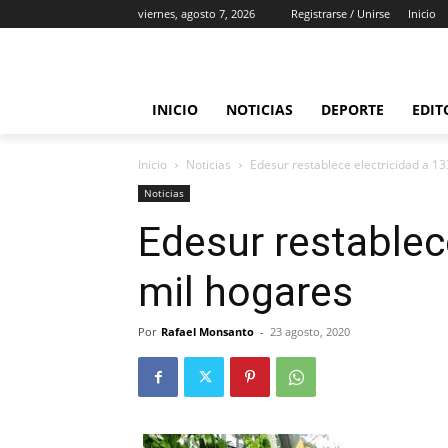
viernes, agosto 7, 2026
Registrarse / Unirse
Inicio
INICIO
NOTICIAS
DEPORTE
EDIT
Inicio
Noticias
Edesur restablece electricidad a 1
Noticias
Edesur restablec
mil hogares
Por
Rafael Monsanto
-
23 agosto, 2020