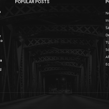
POPULAR POSTS
P
a
No
In
S
D
y
to
T
So
A
da
Ed
d