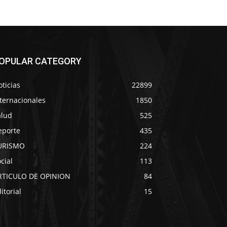
OPULAR CATEGORY
ticias
22899
ternacionales
1850
alud
525
eporte
435
URISMO
224
cial
113
RTICULO DE OPINION
84
itorial
15