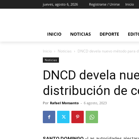
jueves, agosto 6, 2026
Registrarse / Unirse
Inicio
INICIO
NOTICIAS
DEPORTE
EDIT
Inicio
Noticias
DNCD devela nuevo método para dis
Noticias
DNCD devela nu
distribución de 
Por
Rafael Monsanto
-
6 agosto, 2023
SANTO DOMINGO
.-Las autoridades alerta