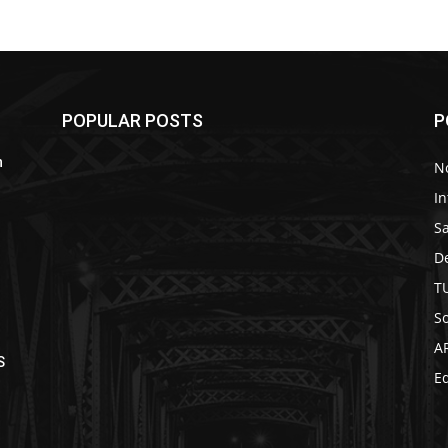
POPULAR POSTS
P
n
No
In
S
D
T
So
A
S
Ed