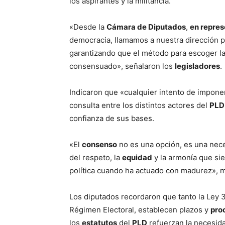
los aspirantes y la militancia.
«Desde la
Cámara de Diputados
,
en repres
democracia, llamamos a nuestra dirección po
garantizando que el método para escoger la 
consensuado», señalaron los
legisladores
.
Indicaron que «cualquier intento de impo
consulta entre los distintos actores del
PLD
confianza de sus bases.
«El
consenso
no es una opción, es una nece
del respeto, la
equidad
y la armonía que si
política cuando ha actuado con madurez», m
Los diputados recordaron que tanto la Ley 
Régimen Electoral, establecen plazos y
pro
los
estatutos
del
PLD
refuerzan la necesid