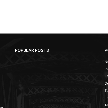
POPULAR POSTS
P
No
In
S
D
T
So
A
ra