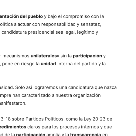
entación del pueblo
y bajo el compromiso con la
lítica a actuar con responsabilidad y sensatez,
candidatura presidencial sea legal, legítimo y
ner mecanismos
unilaterales
» sin la
participación
y
, pone en riesgo la
unidad
interna del partido y la
sidad. Solo así lograremos una candidatura que nazca
empre han caracterizado a nuestra organización
anifestaron.
33-18 sobre Partidos Políticos, como la Ley 20-23 de
cedimientos
claros para los procesos internos y que
ad de la
participación
amplia y la
transparencia
en