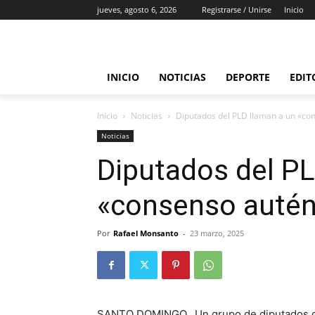
jueves, agosto 6, 2026
Registrarse / Unirse
Inicio
INICIO
NOTICIAS
DEPORTE
EDIT
Inicio
Noticias
Diputados del PLD llaman a un «co
Noticias
Diputados del PL
«consenso autén
Por
Rafael Monsanto
-
23 marzo, 2025
SANTO DOMINGO…Un grupo de diputados 