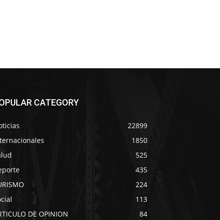
OPULAR CATEGORY
ticias
22899
ternacionales
1850
alud
525
eporte
435
URISMO
224
cial
113
RTICULO DE OPINION
84