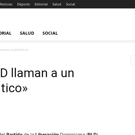
Noticias
Deporte
Editorial
Salud
Social
ORIAL
SALUD
SOCIAL
nsenso auténtico»
D llaman a un
tico»
del
Partido
de la
Liberación
Dominicana (
PLD
)