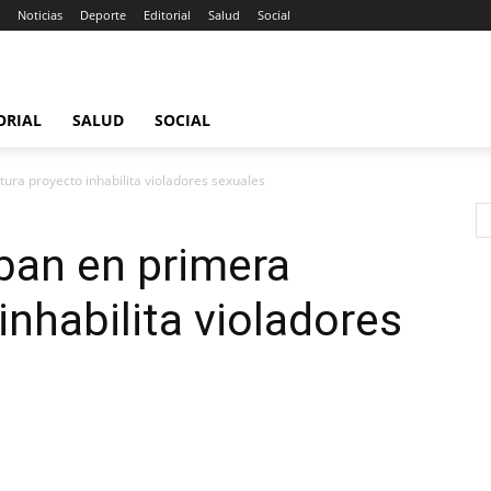
Noticias
Deporte
Editorial
Salud
Social
ORIAL
SALUD
SOCIAL
ura proyecto inhabilita violadores sexuales
ban en primera
inhabilita violadores