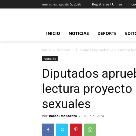
miércoles, agosto 5, 2026
Registrarse / Unirse
Inicio
INICIO
NOTICIAS
DEPORTE
EDIT
Inicio
Noticias
Diputados aprueban en primera lect
Noticias
Diputados aprue
lectura proyecto 
sexuales
Por
Rafael Monsanto
-
18 junio, 2024