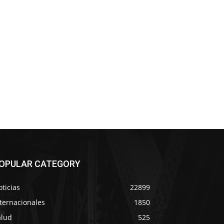
OPULAR CATEGORY
ticias
22899
ternacionales
1850
alud
525