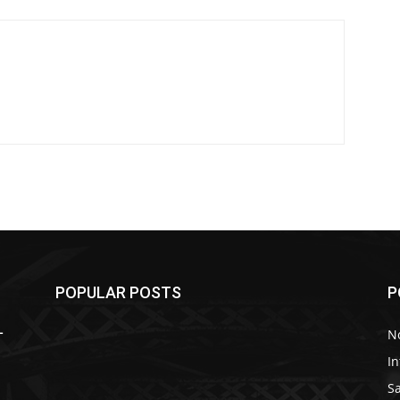
POPULAR POSTS
P
L
No
In
S