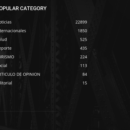
OPULAR CATEGORY
ticias
22899
ternacionales
1850
alud
525
eporte
435
URISMO
224
cial
113
RTICULO DE OPINION
84
itorial
15