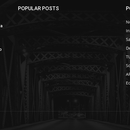
POPULAR POSTS
P
No
oa
In
S
D
o
T
So
A
Ed