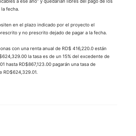
icables a ese año” y quedarían libres del pago de los
 la fecha.
iten en el plazo indicado por el proyecto el
prescrito y no prescrito dejado de pagar a la fecha.
rsonas con una renta anual de RD$ 416,220.0 están
$624,329.00 la tasa es de un 15% del excedente de
01 hasta RD$867,123.00 pagarán una tasa de
e RD$624,329.01.