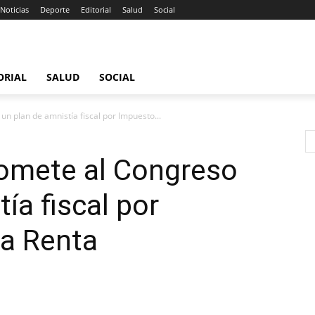
Noticias
Deporte
Editorial
Salud
Social
ORIAL
SALUD
SOCIAL
n plan de amnistía fiscal por Impuesto...
somete al Congreso
ía fiscal por
la Renta