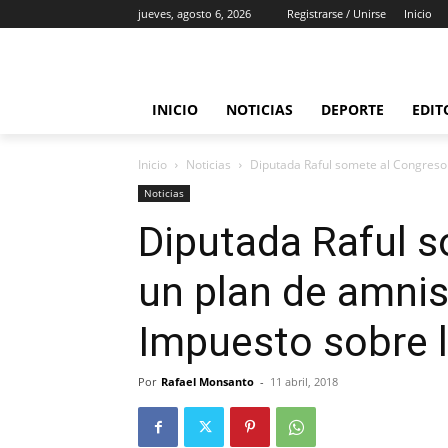
jueves, agosto 6, 2026
Registrarse / Unirse
Inicio
INICIO
NOTICIAS
DEPORTE
EDIT
Inicio
Noticias
Diputada Raful somete al Congreso u
Noticias
Diputada Raful 
un plan de amnist
Impuesto sobre 
Por
Rafael Monsanto
-
11 abril, 2018