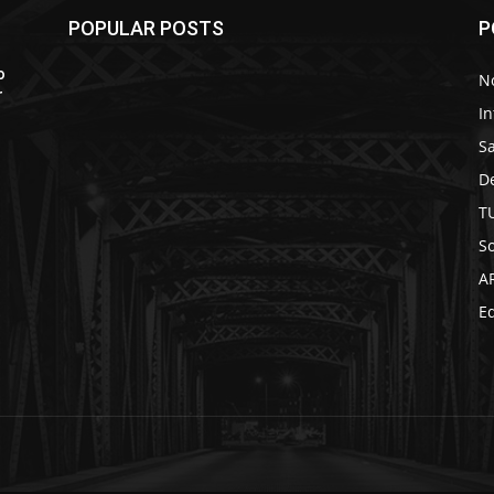
POPULAR POSTS
P
o
No
r
In
S
D
T
So
A
Ed