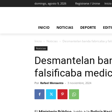
domingo, agosto 9, 2026
Registrarse / Unirse
Inicio
INICIO
NOTICIAS
DEPORTE
EDIT
Inicio
Noticias
Desmantelan banda fabricaba y fal
Noticias
Desmantelan ban
falsificaba med
Por
Rafael Monsanto
-
3 noviembre, 2024
El
Ministerio Público
, junto a la
Policía Nac