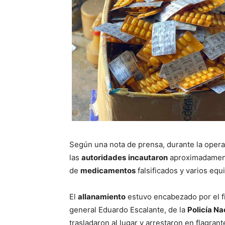
Según una nota de prensa, durante la oper
las
autoridades
incautaron
aproximadame
de
medicamentos
falsificados y varios equ
El
allanamiento
estuvo encabezado por el fis
general Eduardo Escalante, de la
Policía Na
trasladaron al lugar y arrestaron en flagran