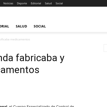
Noticias
Deporte
Editorial
Salud
Social
ORIAL
SALUD
SOCIAL
sificaba medicamentos
da fabricaba y
icamentos
ional
, el Cuerpo Especializado de Control de