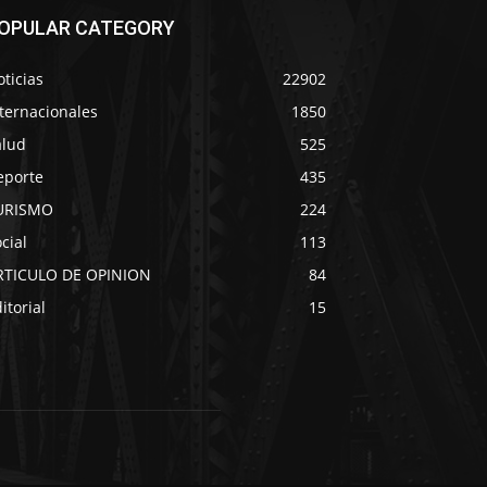
OPULAR CATEGORY
ticias
22902
ternacionales
1850
alud
525
eporte
435
URISMO
224
cial
113
RTICULO DE OPINION
84
itorial
15