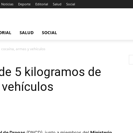
Noticias
Deporte
Editorial
Salud
Social
ORIAL
SALUD
SOCIAL
cocaína, armas y vehículos
e 5 kilogramos de
 vehículos
ol de Drogas
(DNCD), junto a miembros del
Ministerio