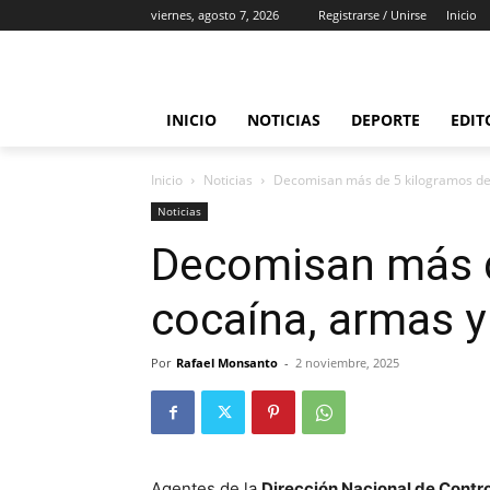
viernes, agosto 7, 2026
Registrarse / Unirse
Inicio
INICIO
NOTICIAS
DEPORTE
EDIT
Inicio
Noticias
Decomisan más de 5 kilogramos de 
Noticias
Decomisan más d
cocaína, armas y
Por
Rafael Monsanto
-
2 noviembre, 2025
Agentes de la
Dirección Nacional de Contr