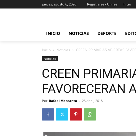
jueves, agosto 6, 2026
Registrarse / Unirse
Inicio
INICIO
NOTICIAS
DEPORTE
EDIT
Inicio
Noticias
CREEN PRIMARIAS ABIERTAS FAVO
Noticias
CREEN PRIMARI
FAVORECERAN A
Por
Rafael Monsanto
-
23 abril, 2018