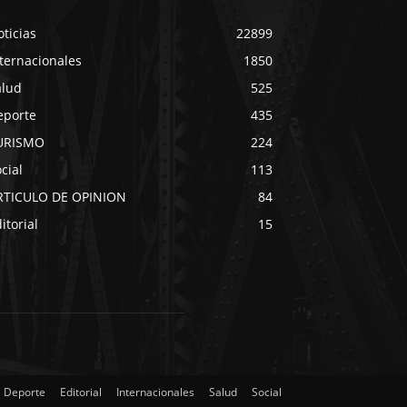
ticias
22899
ternacionales
1850
alud
525
eporte
435
URISMO
224
cial
113
RTICULO DE OPINION
84
itorial
15
Deporte
Editorial
Internacionales
Salud
Social