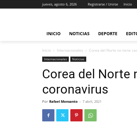
jueves, agosto 6, 2026
Registrarse / Unirse
Inicio
INICIO
NOTICIAS
DEPORTE
EDIT
Inicio
Internacionales
Corea del Norte no tiene ca
Internacionales
Noticias
Corea del Norte 
coronavirus
Por
Rafael Monsanto
-
7 abril, 2021