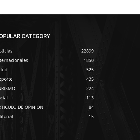
OPULAR CATEGORY
ticias
22899
ternacionales
1850
alud
525
eporte
435
URISMO
224
cial
113
RTICULO DE OPINION
84
itorial
15