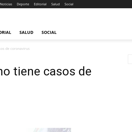
Noticias
Deporte
Editorial
Salud
Social
ORIAL
SALUD
SOCIAL
sos de coronavirus
no tiene casos de