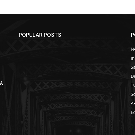
POPULAR POSTS
P
No
In
S
D
NA
T
So
A
Ed