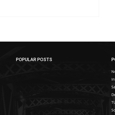
POPULAR POSTS
P
No
In
S
D
T
So