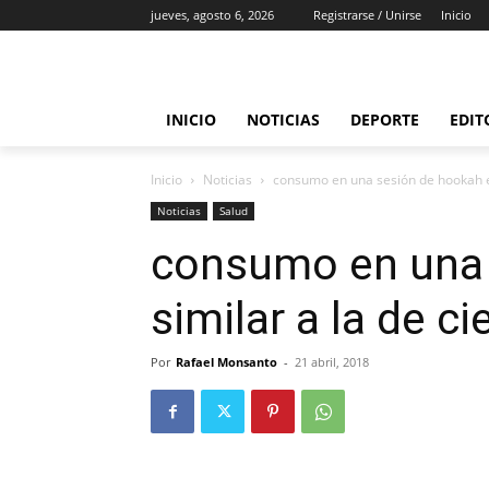
jueves, agosto 6, 2026
Registrarse / Unirse
Inicio
INICIO
NOTICIAS
DEPORTE
EDIT
Inicio
Noticias
consumo en una sesión de hookah es 
Noticias
Salud
consumo en una 
similar a la de ci
Por
Rafael Monsanto
-
21 abril, 2018