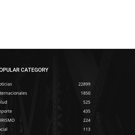
OPULAR CATEGORY
ticias
22899
ternacionales
1850
alud
525
eporte
435
URISMO
224
cial
113