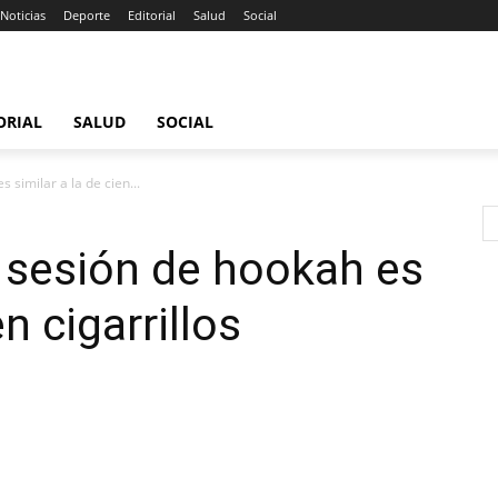
Noticias
Deporte
Editorial
Salud
Social
ORIAL
SALUD
SOCIAL
similar a la de cien...
sesión de hookah es
en cigarrillos