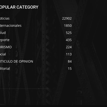
OPULAR CATEGORY
ticias
22902
ternacionales
1850
alud
525
eporte
435
URISMO
224
cial
113
RTICULO DE OPINION
84
itorial
15