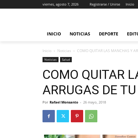
viernes, agosto 7, 2026
Registrarse / Unirse
Inicio
INICIO
NOTICIAS
DEPORTE
EDIT
Inicio
Noticias
COMO QUITAR LAS MANCHAS Y AR
Noticias
Salud
COMO QUITAR L
ARRUGAS DE TU
Por
Rafael Monsanto
-
26 mayo, 2018